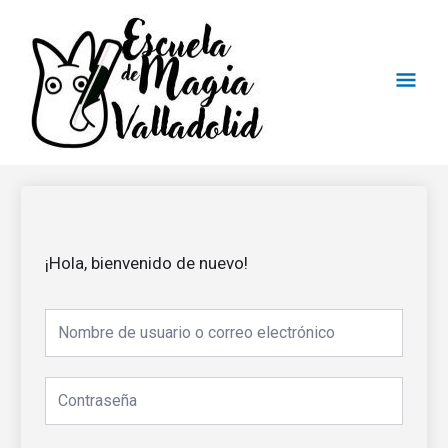
Ir
Men
al
contenido
Princ
¡Hola, bienvenido de nuevo!