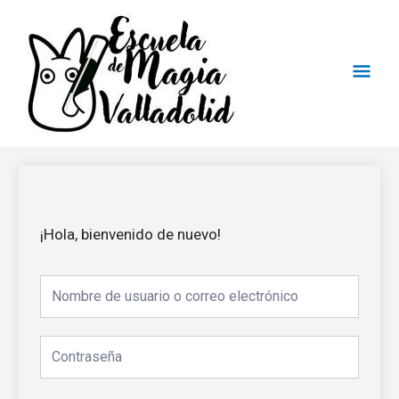
Ir
Men
al
contenido
Princ
¡Hola, bienvenido de nuevo!