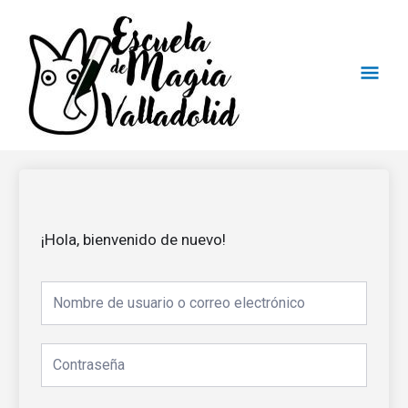
Ir
Men
al
contenido
Princ
¡Hola, bienvenido de nuevo!